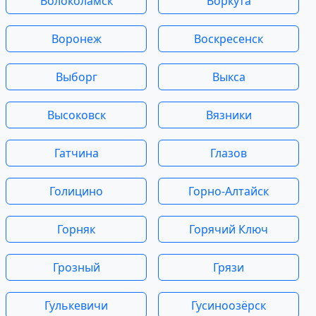
Волоколамск
Воркута
Воронеж
Воскресенск
Выборг
Выкса
Высоковск
Вязники
Гатчина
Глазов
Голицино
Горно-Алтайск
Горняк
Горячий Ключ
Грозный
Грязи
Гулькевичи
Гусиноозёрск