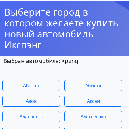
Выберите город в
котором желаете купить
новый автомобиль
Икспэнг
Выбран автомобиль: Xpeng
Абакан
Абинск
Азов
Аксай
Алапаевск
Алексеевка