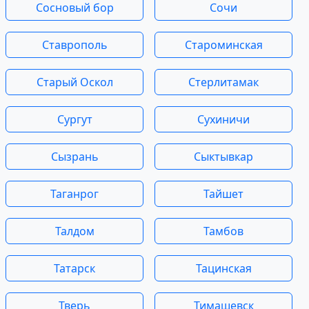
Сосновый бор
Сочи
Ставрополь
Староминская
Старый Оскол
Стерлитамак
Сургут
Сухиничи
Сызрань
Сыктывкар
Таганрог
Тайшет
Талдом
Тамбов
Татарск
Тацинская
Тверь
Тимашевск