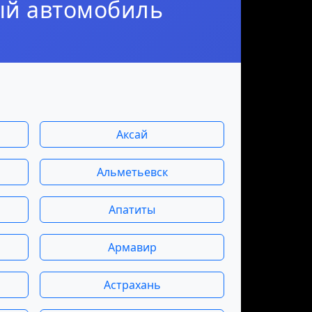
ый автомобиль
Аксай
Альметьевск
Апатиты
Армавир
Астрахань