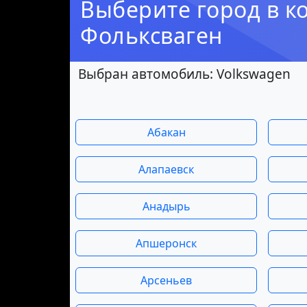
Выберите город в к
Фольксваген
Выбран автомобиль: Volkswagen
Абакан
Алапаевск
Анадырь
Апшеронск
Арсеньев