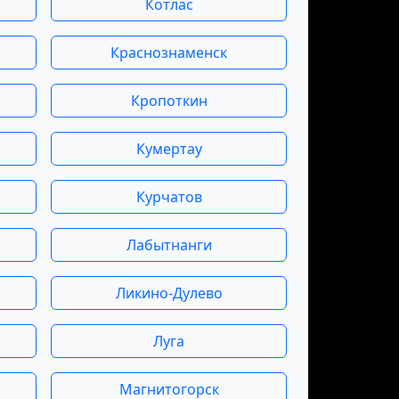
Котлас
Краснознаменск
Кропоткин
Кумертау
Курчатов
Лабытнанги
Ликино-Дулево
Луга
Магнитогорск