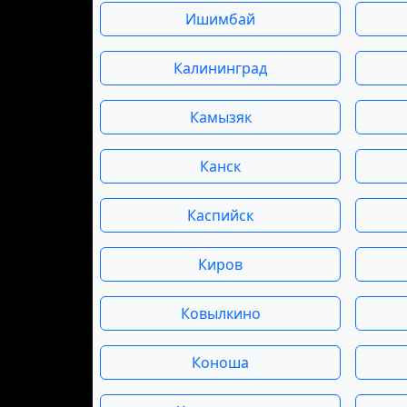
Ишимбай
Калининград
Камызяк
Канск
Каспийск
Киров
Ковылкино
Коноша