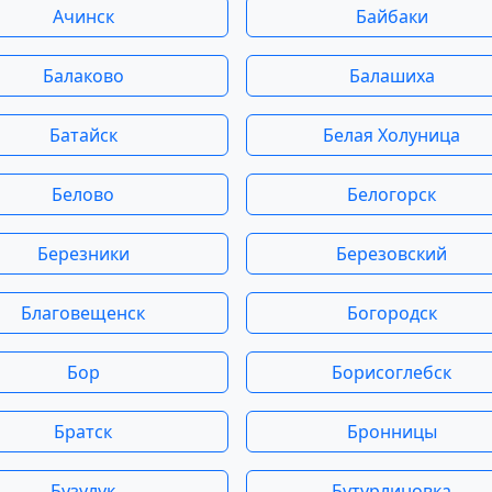
Ачинск
Байбаки
Балаково
Балашиха
Батайск
Белая Холуница
Белово
Белогорск
Березники
Березовский
Благовещенск
Богородск
Бор
Борисоглебск
Братск
Бронницы
Бузулук
Бутурлиновка