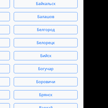
Байкальск
Балашов
Белгород
Белорецк
Бийск
Богучар
Боровичи
Брянск
Валдай