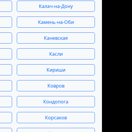
Калач-на-Дону
Камень-на-Оби
Каневская
Касли
Кириши
Ковров
е
Кондопога
Корсаков