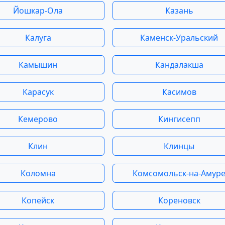
Йошкар-Ола
Казань
Калуга
Каменск-Уральский
Камышин
Кандалакша
Карасук
Касимов
Кемерово
Кингисепп
Клин
Клинцы
Коломна
Комсомольск-на-Амур
Копейск
Кореновск