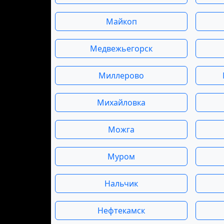
Майкоп
Медвежьегорск
Миллерово
Михайловка
Можга
Муром
Нальчик
Нефтекамск