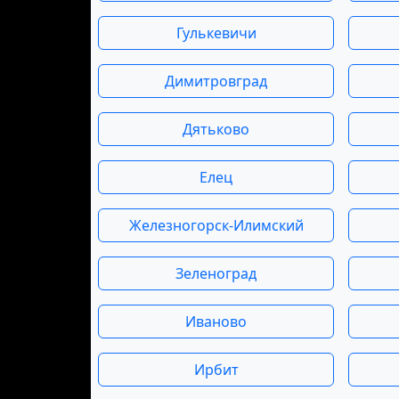
Гулькевичи
Димитровград
Дятьково
Елец
Железногорск-Илимский
Зеленоград
Иваново
Ирбит