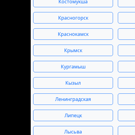
Костомукша
Красногорск
Краснокамск
Крымск
Кургамыш
Кызыл
Ленинградская
Липецк
Лысьва