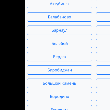
Ахтубинск
Балабаново
Барнаул
Белебей
Бердск
Биробиджан
Большой Камень
Бородино
Бугульма