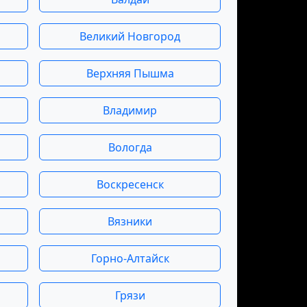
Великий Новгород
Верхняя Пышма
Владимир
Вологда
Воскресенск
Вязники
Горно-Алтайск
Грязи