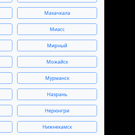
Махачкала
Миасс
Мирный
Можайск
Мурманск
Назрань
Нерюнгри
Нижнекамск