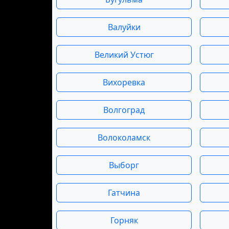
Валуйки
Великий Устюг
Вихоревка
Волгоград
Волоколамск
Выборг
Гатчина
Горняк