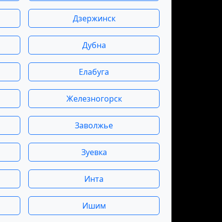
Дзержинск
Дубна
Елабуга
Железногорск
Заволжье
Зуевка
Инта
Ишим