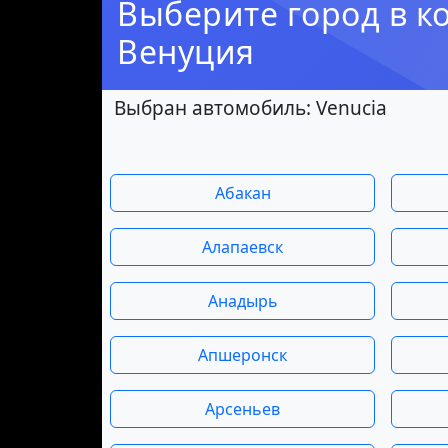
Выберите город в к
Венуция
Выбран автомобиль: Venucia
Абакан
Алапаевск
Анадырь
Апшеронск
Арсеньев