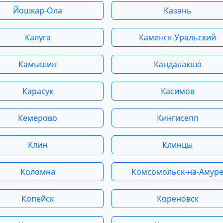
Йошкар-Ола
Казань
Калуга
Каменск-Уральский
Камышин
Кандалакша
Карасук
Касимов
Кемерово
Кингисепп
Клин
Клинцы
Коломна
Комсомольск-на-Амур
Копейск
Кореновск