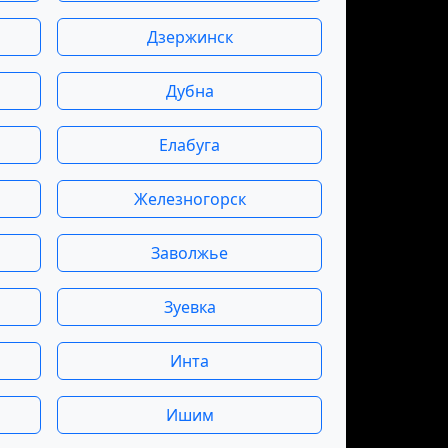
Дзержинск
Дубна
Елабуга
Железногорск
Заволжье
Зуевка
Инта
Ишим