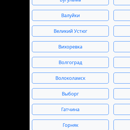
Валуйки
Великий Устюг
Вихоревка
Волгоград
Волоколамск
Выборг
Гатчина
Горняк