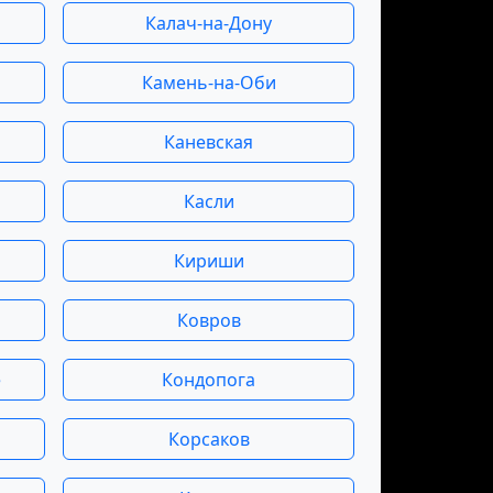
Калач-на-Дону
Камень-на-Оби
Каневская
Касли
Кириши
Ковров
е
Кондопога
Корсаков