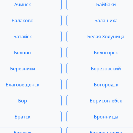
Ачинск
Байбаки
Балаково
Балашиха
Батайск
Белая Холуница
Белово
Белогорск
Березники
Березовский
Благовещенск
Богородск
Бор
Борисоглебск
Братск
Бронницы
Бузулук
Бутурлиновка