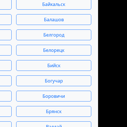
Байкальск
Балашов
Белгород
Белорецк
Бийск
Богучар
Боровичи
Брянск
Валдай