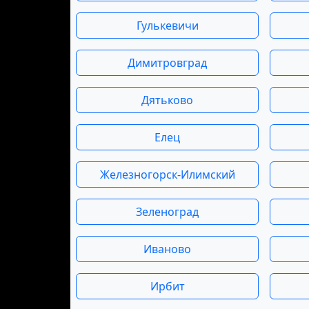
Гулькевичи
Димитровград
Дятьково
Елец
Железногорск-Илимский
Зеленоград
Иваново
Ирбит