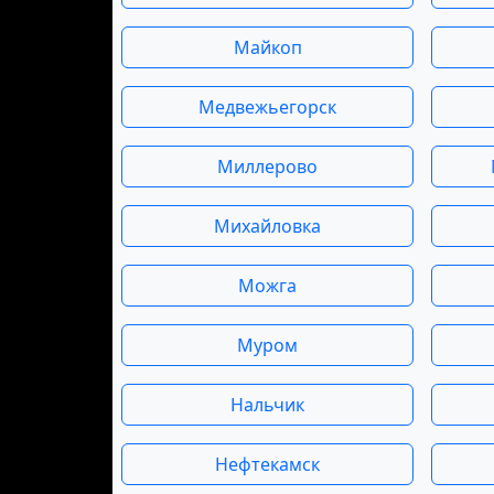
Майкоп
Медвежьегорск
Миллерово
Михайловка
Можга
Муром
Нальчик
Нефтекамск