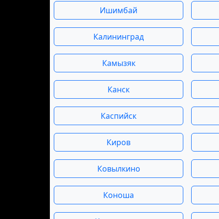
Ишимбай
Калининград
Камызяк
Канск
Каспийск
Киров
Ковылкино
Коноша