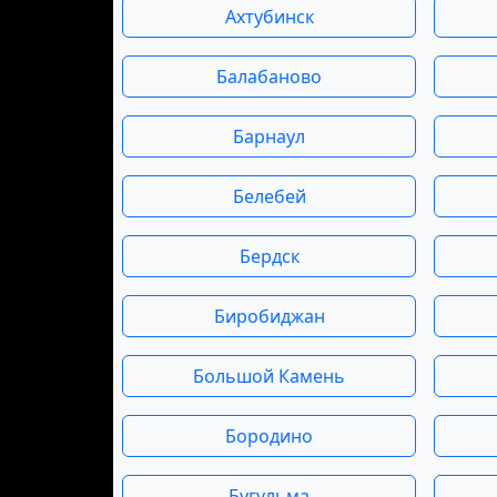
Ахтубинск
Балабаново
Барнаул
Белебей
Бердск
Биробиджан
Большой Камень
Бородино
Бугульма