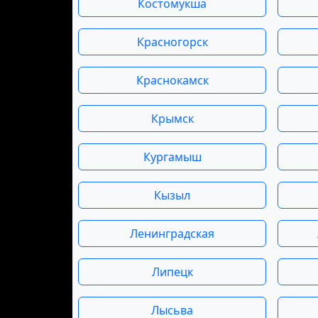
Костомукша
Красногорск
Краснокамск
Крымск
Кургамыш
Кызыл
Ленинградская
Липецк
Лысьва