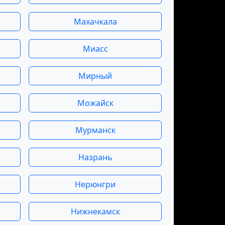
Махачкала
Миасс
Мирный
Можайск
Мурманск
Назрань
Нерюнгри
Нижнекамск