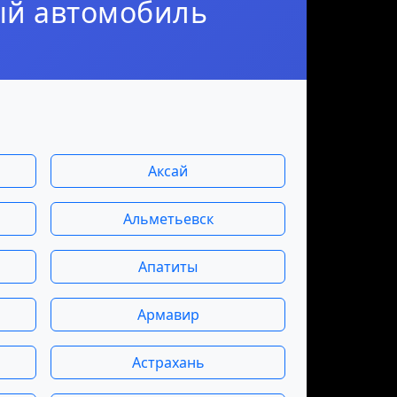
ый автомобиль
Аксай
Альметьевск
Апатиты
Армавир
Астрахань