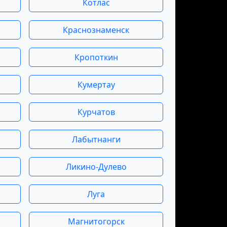
Котлас
Краснознаменск
Кропоткин
Кумертау
Курчатов
Лабытнанги
Ликино-Дулево
Луга
Магнитогорск