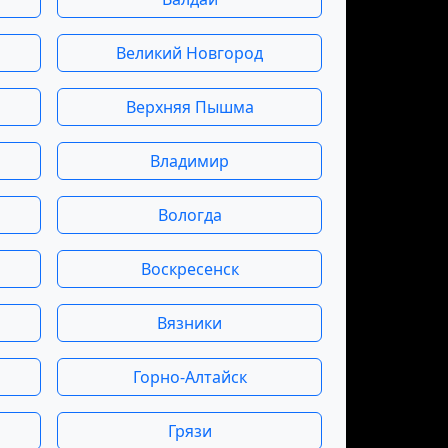
Великий Новгород
Верхняя Пышма
Владимир
Вологда
Воскресенск
Вязники
Горно-Алтайск
Грязи