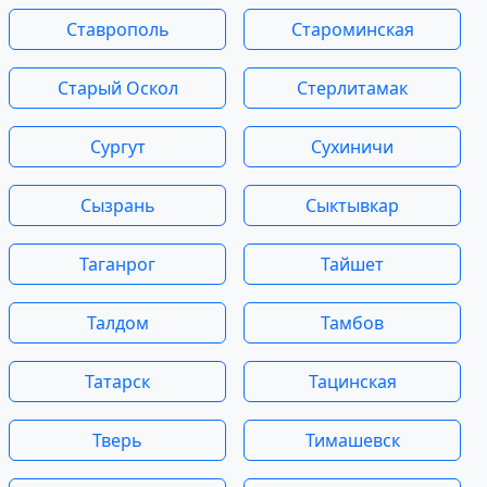
Ставрополь
Староминская
Старый Оскол
Стерлитамак
Сургут
Сухиничи
Сызрань
Сыктывкар
Таганрог
Тайшет
Талдом
Тамбов
Татарск
Тацинская
Тверь
Тимашевск