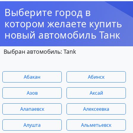
Выберите город в
котором желаете купить
новый автомобиль Танк
Выбран автомобиль: Tank
Абакан
Абинск
Азов
Аксай
Алапаевск
Алексеевка
Алушта
Альметьевск