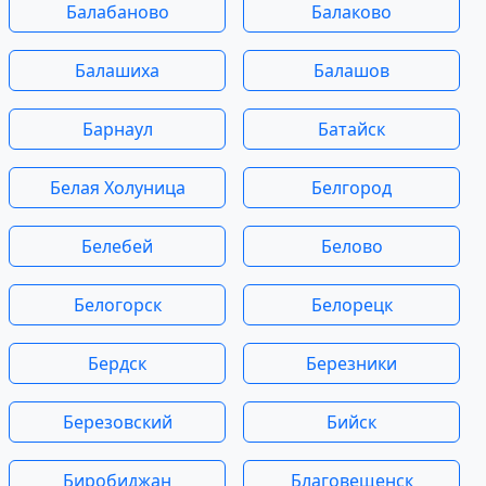
Балабаново
Балаково
Балашиха
Балашов
Барнаул
Батайск
Белая Холуница
Белгород
Белебей
Белово
Белогорск
Белорецк
Бердск
Березники
Березовский
Бийск
Биробиджан
Благовещенск