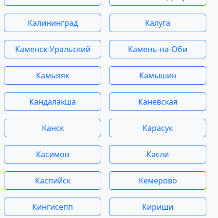
Калининград
Калуга
Каменск-Уральский
Камень-на-Оби
Камызяк
Камышин
Кандалакша
Каневская
Канск
Карасук
Касимов
Касли
Каспийск
Кемерово
Кингисепп
Кириши