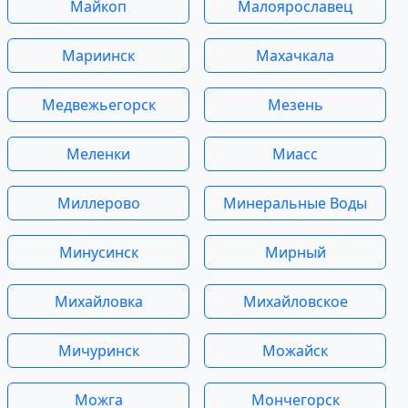
Майкоп
Малоярославец
Мариинск
Махачкала
Медвежьегорск
Мезень
Меленки
Миасс
Миллерово
Минеральные Воды
Минусинск
Мирный
Михайловка
Михайловское
Мичуринск
Можайск
Можга
Мончегорск