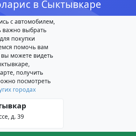
оларис в Сыктывкаре
ись с автомобилем,
ь важно выбрать
для покупки
емся помочь вам
 вы можете видеть
ыктывкаре,
арте, получить
можно посмотреть
угих городах
ктывкар
е, д. 39