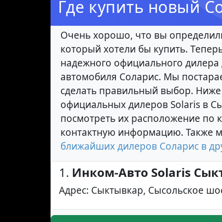
Где купить новый С
Очень хорошо, что вы определил
который хотели бы купить. Тепер
надежного официального дилера 
автомобиля Соларис. Мы постара
сделать правильный выбор. Ниже
официальных дилеров Solaris в С
посмотреть их расположение по к
контактную информацию. Также 
ближайших дилеров Соларис в др
1.
Инком-Авто Solaris Сы
Адрес: Сыктывкар, Сысольское шосс