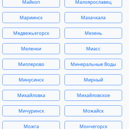
Майкоп
Малоярославец
Мариинск
Махачкала
Медвежьегорск
Мезень
Меленки
Миасс
Миллерово
Минеральные Воды
Минусинск
Мирный
Михайловка
Михайловское
Мичуринск
Можайск
Можга
Мончегорск