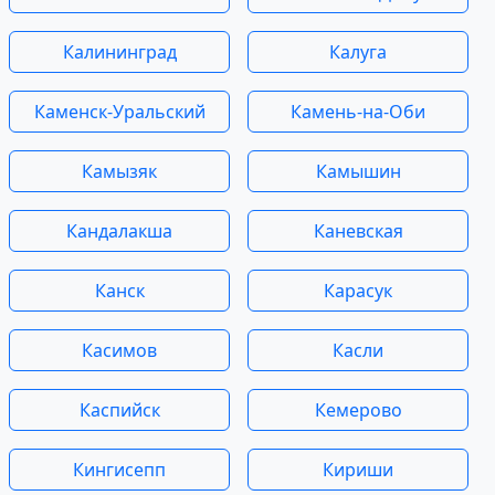
Калининград
Калуга
Каменск-Уральский
Камень-на-Оби
Камызяк
Камышин
Кандалакша
Каневская
Канск
Карасук
Касимов
Касли
Каспийск
Кемерово
Кингисепп
Кириши