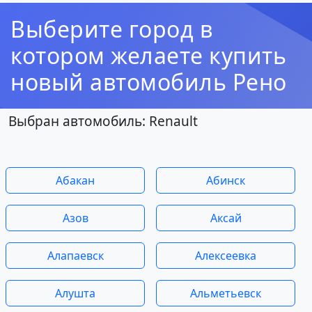
Выберите город в
котором желаете купить
новый автомобиль Рено
Выбран автомобиль: Renault
Абакан
Абинск
Азов
Аксай
Алапаевск
Алексеевка
Алушта
Альметьевск