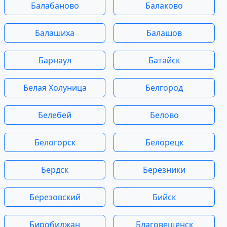
Балабаново
Балаково
Балашиха
Балашов
Барнаул
Батайск
Белая Холуница
Белгород
Белебей
Белово
Белогорск
Белорецк
Бердск
Березники
Березовский
Бийск
Биробиджан
Благовещенск