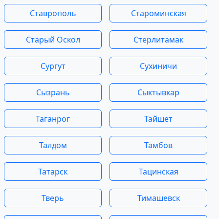
Ставрополь
Староминская
Старый Оскол
Стерлитамак
Сургут
Сухиничи
Сызрань
Сыктывкар
Таганрог
Тайшет
Талдом
Тамбов
Татарск
Тацинская
Тверь
Тимашевск