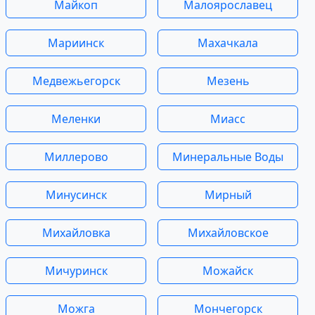
Майкоп
Малоярославец
Мариинск
Махачкала
Медвежьегорск
Мезень
Меленки
Миасс
Миллерово
Минеральные Воды
Минусинск
Мирный
Михайловка
Михайловское
Мичуринск
Можайск
Можга
Мончегорск