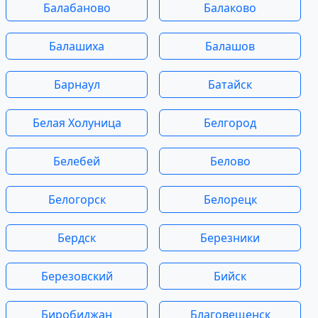
Балабаново
Балаково
Балашиха
Балашов
Барнаул
Батайск
Белая Холуница
Белгород
Белебей
Белово
Белогорск
Белорецк
Бердск
Березники
Березовский
Бийск
Биробиджан
Благовещенск