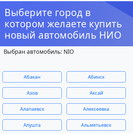
Выберите город в
котором желаете купить
новый автомобиль НИО
Выбран автомобиль: NIO
Абакан
Абинск
Азов
Аксай
Алапаевск
Алексеевка
Алушта
Альметьевск