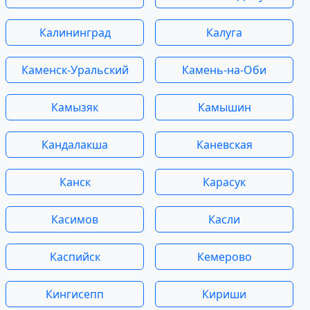
Калининград
Калуга
Каменск-Уральский
Камень-на-Оби
Камызяк
Камышин
Кандалакша
Каневская
Канск
Карасук
Касимов
Касли
Каспийск
Кемерово
Кингисепп
Кириши