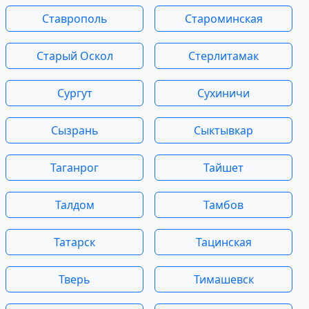
Ставрополь
Староминская
Старый Оскол
Стерлитамак
Сургут
Сухиничи
Сызрань
Сыктывкар
Таганрог
Тайшет
Талдом
Тамбов
Татарск
Тацинская
Тверь
Тимашевск