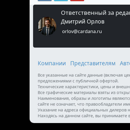
Ответственный за реда
Дмитрий Орлов
orlov@cardana.ru
Компании
Представителям
Авт
Все указанные на сайте данные (включая ц
предложениями с публичной офертой.
Технические характеристики, цены и внеш
Все графические материалы взяты из откр
Наименования, образы и логотипы являютс
сайте не означает, что правообладатели и
Указание на адреса официальных дилеров н
Находясь на данном сайте, вы принимаете 