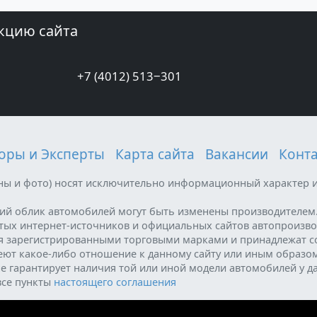
кцию сайта
+7 (4012) 513‒301
оры и Эксперты
Карта сайта
Вакансии
Конт
ены и фото) носят исключительно информационный характер и
ний облик автомобилей могут быть изменены производителем
ытых интернет-источников и официальных сайтов автопроизво
я зарегистрированными торговыми марками и принадлежат с
меют какое-либо отношение к данному сайту или иным образо
е гарантирует наличия той или иной модели автомобилей у д
все пункты
настоящего соглашения