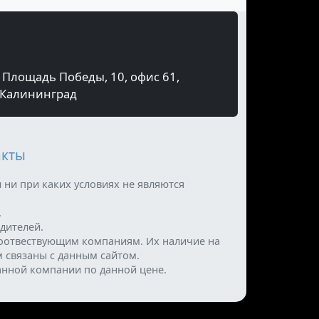
Площадь Победы, 10, офис 61,
Калининград
акты
 ни при каких условиях не являются
.
дителей.
оотвествующим компаниям. Их наличие на
м связаны с данным сайтом.
анной компании по данной цене.