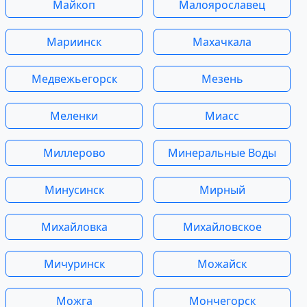
Майкоп
Малоярославец
Мариинск
Махачкала
Медвежьегорск
Мезень
Меленки
Миасс
Миллерово
Минеральные Воды
Минусинск
Мирный
Михайловка
Михайловское
Мичуринск
Можайск
Можга
Мончегорск