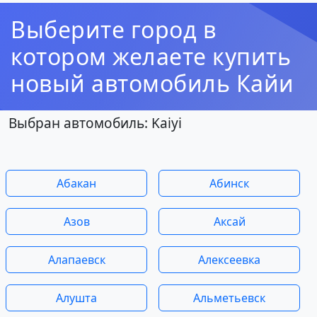
Выберите город в
котором желаете купить
новый автомобиль Кайи
Выбран автомобиль: Kaiyi
Абакан
Абинск
Азов
Аксай
Алапаевск
Алексеевка
Алушта
Альметьевск