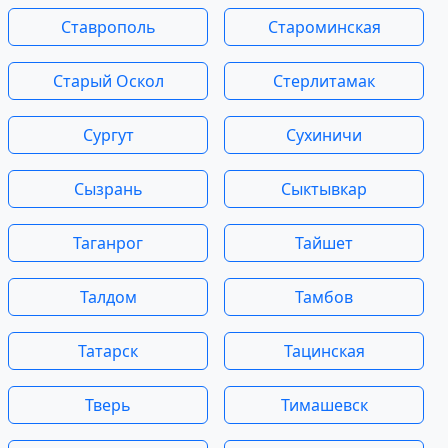
Ставрополь
Староминская
Старый Оскол
Стерлитамак
Сургут
Сухиничи
Сызрань
Сыктывкар
Таганрог
Тайшет
Талдом
Тамбов
Татарск
Тацинская
Тверь
Тимашевск