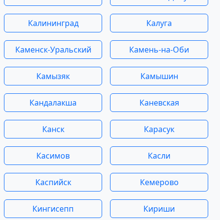
Калининград
Калуга
Каменск-Уральский
Камень-на-Оби
Камызяк
Камышин
Кандалакша
Каневская
Канск
Карасук
Касимов
Касли
Каспийск
Кемерово
Кингисепп
Кириши