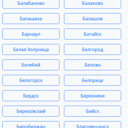
Балабаново
Балаково
Балашиха
Балашов
Барнаул
Батайск
Белая Холуница
Белгород
Белебей
Белово
Белогорск
Белорецк
Бердск
Березники
Березовский
Бийск
Биробиджан
Благовещенск