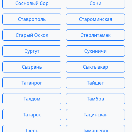
Сосновый бор
Сочи
Ставрополь
Староминская
Старый Оскол
Стерлитамак
Сургут
Сухиничи
Сызрань
Сыктывкар
Таганрог
Тайшет
Талдом
Тамбов
Татарск
Тацинская
Тверь
Тимашевск