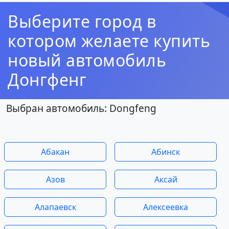
Выберите город в
котором желаете купить
новый автомобиль
Донгфенг
Выбран автомобиль: Dongfeng
Абакан
Абинск
Азов
Аксай
Алапаевск
Алексеевка