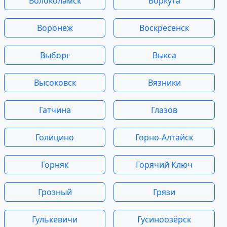
Волоколамск
Воркута
Воронеж
Воскресенск
Выборг
Выкса
Высоковск
Вязники
Гатчина
Глазов
Голицино
Горно-Алтайск
Горняк
Горячий Ключ
Грозный
Грязи
Гулькевичи
Гусиноозёрск