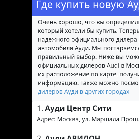
Где купить новую А
Очень хорошо, что вы определил
который хотели бы купить. Тепер
надежного официального дилера 
автомобиля Ауди. Мы постараемс
правильный выбор. Ниже вы може
официальных дилеров Audi в Мос
их расположение по карте, получ
информацию. Также можно посмо
дилеров Ауди в других городах
1.
Ауди Центр Сити
Адрес: Москва, ул. Маршала Прош
2.
Ауди АВИЛОН