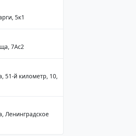
арги, 5к1
ща, 7Ас2
, 51-й километр, 10,
а, Ленинградское