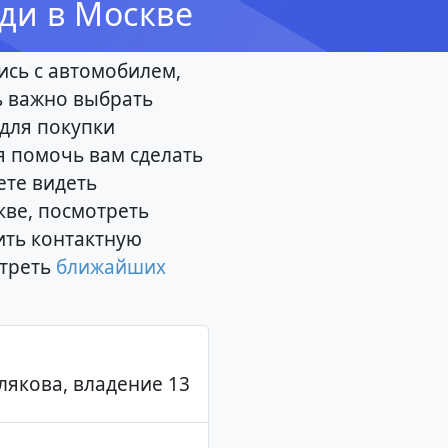
уди в Москве
ись с автомобилем,
ь важно выбрать
для покупки
я помочь вам сделать
те видеть
кве, посмотреть
ить контактную
треть
ближайших
лякова, владение 13