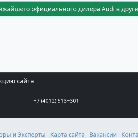
ижайшего официального дилера Audi в други
кцию сайта
+7 (4012) 513‒301
оры и Эксперты
Карта сайта
Вакансии
Конт