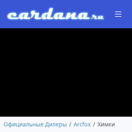
Официальные Дилеры
Arcfox
Химки