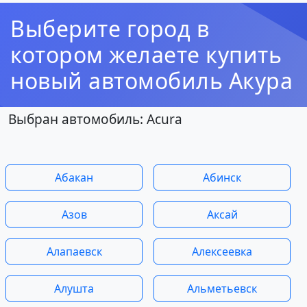
Выберите город в
котором желаете купить
новый автомобиль Акура
Выбран автомобиль: Acura
Абакан
Абинск
Азов
Аксай
Алапаевск
Алексеевка
Алушта
Альметьевск