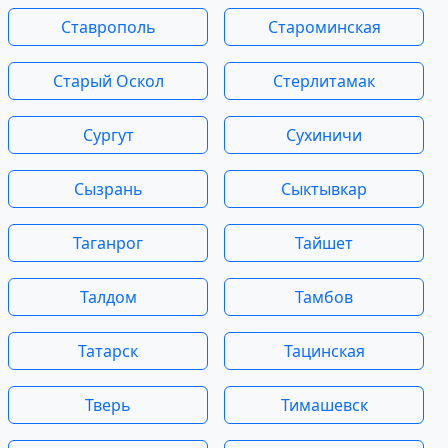
Ставрополь
Староминская
Старый Оскол
Стерлитамак
Сургут
Сухиничи
Сызрань
Сыктывкар
Таганрог
Тайшет
Талдом
Тамбов
Татарск
Тацинская
Тверь
Тимашевск