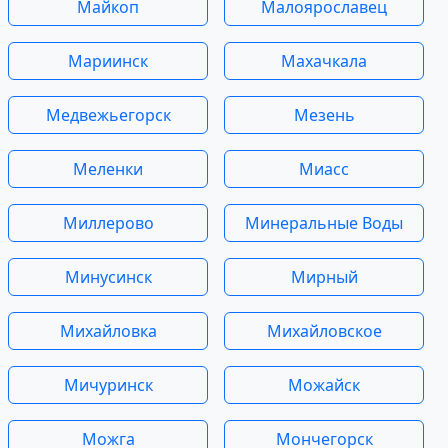
Майкоп
Малоярославец
Мариинск
Махачкала
Медвежьегорск
Мезень
Меленки
Миасс
Миллерово
Минеральные Воды
Минусинск
Мирный
Михайловка
Михайловское
Мичуринск
Можайск
Можга
Мончегорск