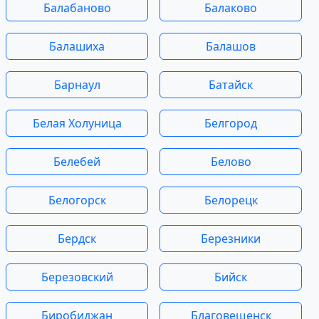
Балабаново
Балаково
Балашиха
Балашов
Барнаул
Батайск
Белая Холуница
Белгород
Белебей
Белово
Белогорск
Белорецк
Бердск
Березники
Березовский
Бийск
Биробиджан
Благовещенск