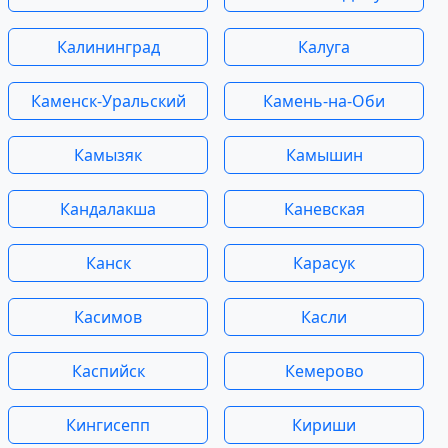
Калининград
Калуга
Каменск-Уральский
Камень-на-Оби
Камызяк
Камышин
Кандалакша
Каневская
Канск
Карасук
Касимов
Касли
Каспийск
Кемерово
Кингисепп
Кириши